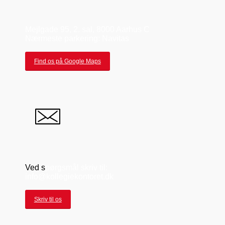
Mejlgade 95, 2. sal, 8000 Aarhus C
Nærmeste parkering: Navitas
Find os på Google Maps
Ved s
pørgsmål skriv til:
info@kollegiekontoret.dk
Skriv til os