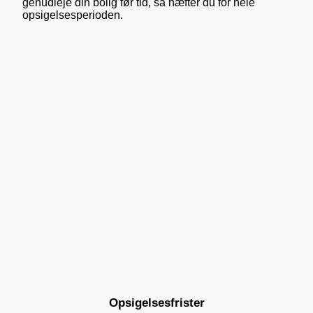
genudleje din bolig før tid, så hæfter du for hele
opsigelsesperioden.
Opsigelsesfrister