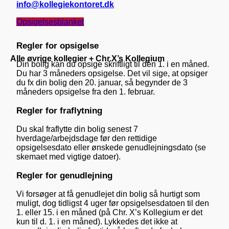
info@kollegiekontoret.dk
Opsigelsesblanket
Regler for opsigelse
Alle øvrige kollegier + Chr.X’s Kollegium
Din bolig kan du opsige skriftligt til den 1. i en måned.
Du har 3 måneders opsigelse. Det vil sige, at opsiger
du fx din bolig den 20. januar, så begynder de 3
måneders opsigelse fra den 1. februar.
Regler for fraflytning
Du skal fraflytte din bolig senest 7
hverdage/arbejdsdage før den rettidige
opsigelsesdato eller ønskede genudlejningsdato (se
skemaet med vigtige datoer).
Regler for genudlejning
Vi forsøger at få genudlejet din bolig så hurtigt som
muligt, dog tidligst 4 uger før opsigelsesdatoen til den
1. eller 15. i en måned (på Chr. X’s Kollegium er det
kun til d. 1. i en måned). Lykkedes det ikke at