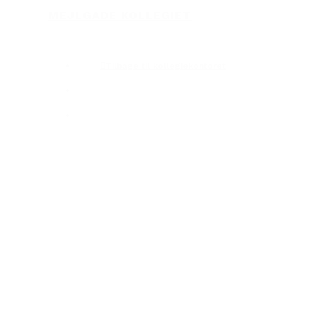
Skip
MEJLGADE KOLLEGIET
to
account
Menu
main
content
Tilbage til kollegiekontoret
account
Menu