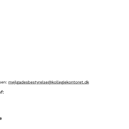
lsen:
mejlgadesbestyrelse@kollegiekontoret.dk
af:
e