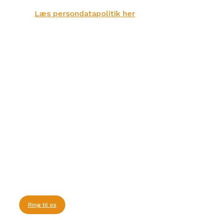
Læs persondatapolitik her
Mandag til torsdag: kl. 10:00 – 14:00
Fredag: kl. 10:00 – 12:00
Ring til os