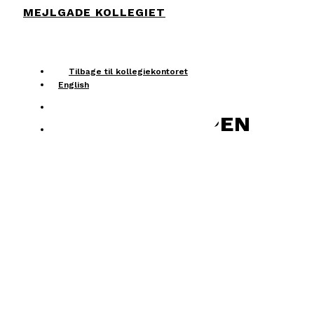
MEJLGADE KOLLEGIET
Skip
to
account
main
Menu
content
Tilbage til kollegiekontoret
English
account
BEBOERMAPPEN
Menu